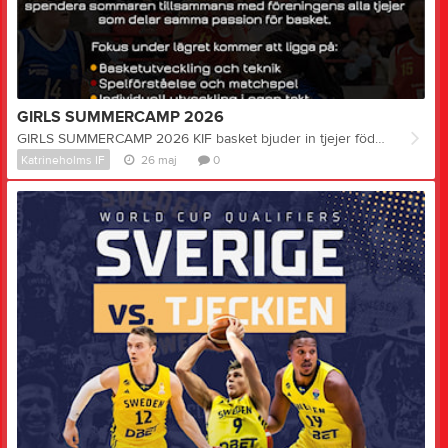
GIRLS SUMMERCAMP 2026
GIRLS SUMMERCAMP 2026 KIF basket bjuder in tjejer födda 2013 och äldre till ett inspirerande basketläger under sommaren. Fokus ligger på basketutveckling, teknik, spelförståelse och gemenskap i en trygg och inkluderande miljö. Mer information om tider, upplägg och plats kommer inom kort. Är du intresserad av att delta? Fyll i en intresseanmälan via denna länk: Intresseanmälan Har ni några frågor går det bra att maila till: Girls.summercamp2026@gmail.com
Katrineholms IF
26 maj
0