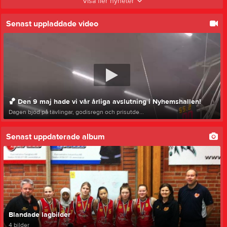
Visa fler nyheter
Senast uppladdade video
🏀 Den 9 maj hade vi vår årliga avslutning i Nyhemshallen!
Dagen bjöd på tävlingar, godisregn och prisutde...
Senast uppdaterade album
Blandade lagbilder
4 bilder