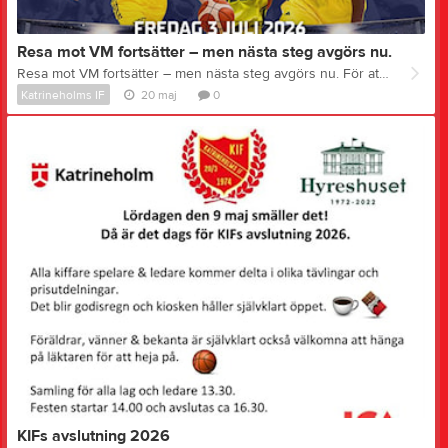
Resa mot VM fortsätter – men nästa steg avgörs nu.
Resa mot VM fortsätter – men nästa steg avgörs nu. För att hålla drömmen om fortsatt VM kval vid liv krävs en topp 3 placering i gruppen, och då är hemmaseger mot Tjeckien helt avgörande. Vi hoppas att du vill vara på plats, fylla läktarna och ge laget det stöd som kan göra skillnad. Uppkast klockan 19.00. Skaffa din biljett nu
Katrineholms IF
20 maj
0
KIFs avslutning 2026