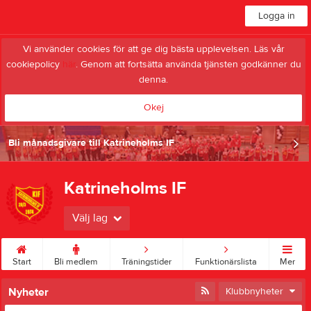
Logga in
Vi använder cookies för att ge dig bästa upplevelsen. Läs vår
cookiepolicy
här
. Genom att fortsätta använda tjänsten godkänner du
denna.
Okej
Bli månadsgivare till Katrineholms IF
Katrineholms IF
Välj lag
Start
Bli medlem
Träningstider
Funktionärslista
Mer
Nyheter
Klubbnyheter